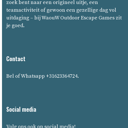
zoek
bent
naar
een
origineel
uitje,
een
teamactiviteit
of
gewoon
een
gezellige
dag
vol
uitdaging –
bij
WaouW Outdoor Escape Games
zit
je
goed.
Contact
Bel of Whatsapp +31623364724.
Social media
Volg ons ook op social media!