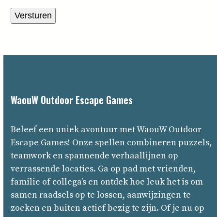
Versturen
WaouW Outdoor Escape Games
Beleef
een
uniek
avontuur
met
WaouW
Outdoor
Escape
Games!
Onze
spellen
combineren
puzzels,
teamwork
en
spannende
verhaallijnen
op
verrassende
locaties.
Ga
op
pad
met
vrienden,
familie
of
collega’s
en
ontdek
hoe
leuk
het
is
om
samen
raadsels
op
te
lossen,
aanwijzingen
te
zoeken
en
buiten
actief
bezig
te
zijn.
Of
je
nu
op