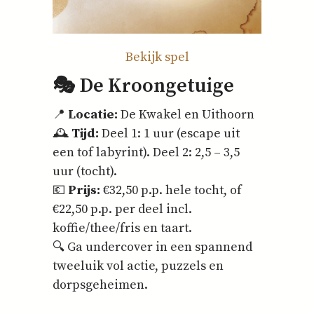
Bekijk spel
🎭 De Kroongetuige
📍
Locatie:
De Kwakel en Uithoorn
🕰️
Tijd:
Deel 1: 1 uur (escape uit
een tof labyrint). Deel 2: 2,5 – 3,5
uur (tocht).
💶
Prijs:
€32,50 p.p. hele tocht, of
€22,50 p.p. per deel incl.
koffie/thee/fris en taart.
🔍 Ga undercover in een spannend
tweeluik vol actie, puzzels en
dorpsgeheimen.