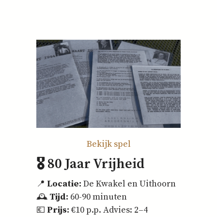
Bekijk spel
🎖️ 80 Jaar Vrijheid
📍
Locatie:
De Kwakel en Uithoorn
🕰️
Tijd:
60-90 minuten
💶
Prijs:
€10 p.p. Advies: 2–4