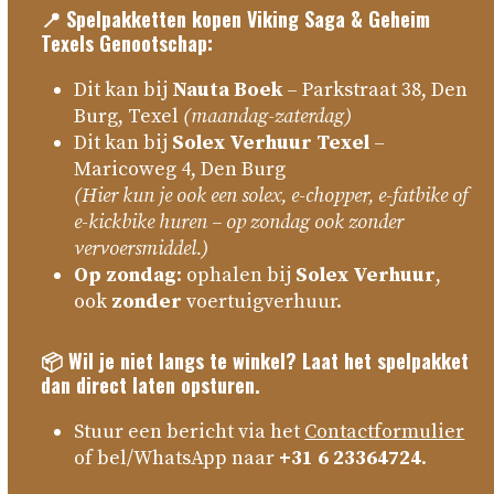
📍 Spelpakketten kopen Viking Saga & Geheim
Texels Genootschap:
Dit kan bij
Nauta Boek
– Parkstraat 38, Den
Burg, Texel
(maandag-zaterdag)
Dit kan bij
Solex Verhuur Texel
–
Maricoweg 4, Den Burg
(Hier kun je ook een solex, e-chopper, e-fatbike of
e-kickbike huren – op zondag ook zonder
vervoersmiddel.)
Op zondag
: ophalen bij
Solex Verhuur
,
ook
zonder
voertuigverhuur.
📦 Wil je niet langs te winkel? Laat het spelpakket
dan direct laten opsturen.
Stuur een bericht via het
Contactformulier
of bel/WhatsApp naar
+31 6 23364724
.