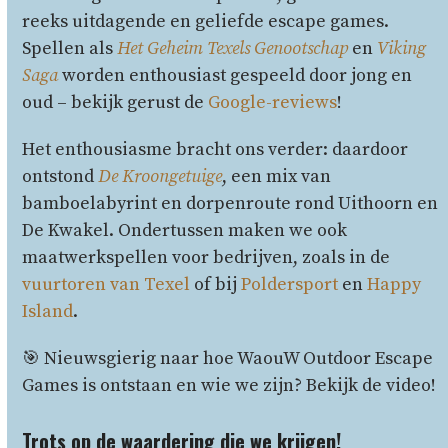
reeks uitdagende en geliefde escape games.
Spellen als
Het Geheim Texels Genootschap
en
Viking
Saga
worden enthousiast gespeeld door jong en
oud – bekijk gerust de
Google-reviews
!
Het enthousiasme bracht ons verder: daardoor
ontstond
De Kroongetuige
, een mix van
bamboelabyrint en dorpenroute rond Uithoorn en
De Kwakel. Ondertussen maken we ook
maatwerkspellen voor bedrijven, zoals in de
vuurtoren van Texel
of bij
Poldersport
en
Happy
Island
.
🎯 Nieuwsgierig naar hoe WaouW Outdoor Escape
Games is ontstaan en wie we zijn? Bekijk de video!
Trots
op
de
waardering
die
we
krijgen!