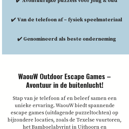
✔️ Avontuurlijke puzzels voor jong & oud
✔️ Van de telefoon af – fysiek speelmateriaal
✔️ Genomineerd als beste onderneming
WaouW Outdoor Escape Games –
Avontuur in de buitenlucht!
Stap van je telefoon af en beleef samen een
unieke ervaring.
WaouW
biedt
spannende
escape
games (uitdagende puzzeltochten)
op
bijzondere
locaties,
zoals
de
Texelse
vuurtoren,
het
Bamboelabyrint
in
Uithoorn
en