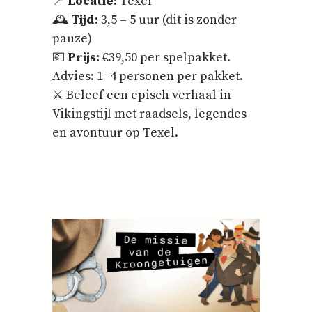
📍
Locatie:
Texel
🕰️
Tijd:
3,5 – 5 uur (dit is zonder
pauze)
💶
Prijs:
€39,50 per spelpakket.
Advies: 1–4 personen per pakket.
⚔️ Beleef een episch verhaal in
Vikingstijl met raadsels, legendes
en avontuur op Texel.